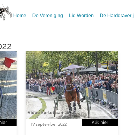
Home
De Vereniging
Lid Worden
De Harddraverij
022
Video kortebaan 2022
hier
Klik hier
19 september 2022