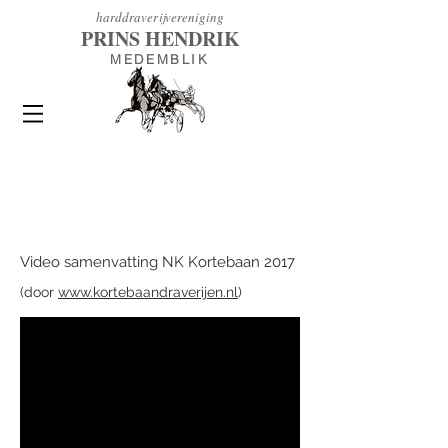
h
arddraverijvereniging
PRINS HENDRIK
MEDEMBLIK
Video samenvatting NK Kortebaan 2017
(door
www.kortebaandraverijen.nl
)