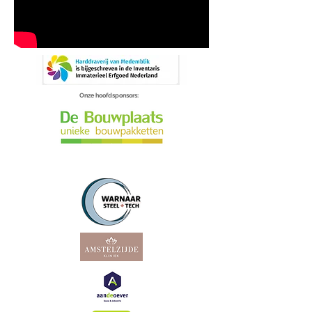
Onze hoofdsponsors: