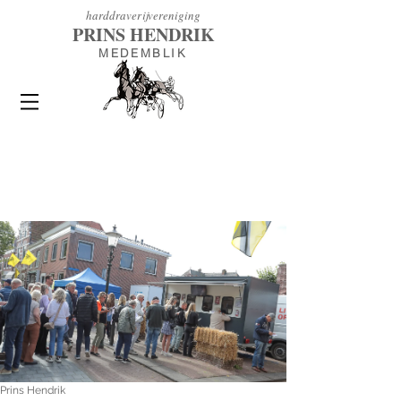
h
arddraverijvereniging
PRINS HENDRIK
MEDEMBLIK
Prins Hendrik